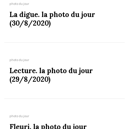
photo du jour
La digue. la photo du jour
(30/8/2020)
photo du jour
Lecture. la photo du jour
(29/8/2020)
photo du jour
Fleuri. la photo du jour