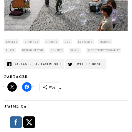
BULLES
GAMINES
GAMINS
JEU
LES GENS
MAIRIE
PLACE
RENAN PÉRON
RENNES
SAVON
STREETPHOTOGRAPHY
PARTAGES SUR FACEBOOK !
TWEETEZ DONC !
PARTAGER :
Plus
J’AIME ÇA :