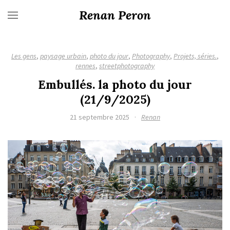
Renan Peron
Les gens
,
paysage urbain
,
photo du jour
,
Photography
,
Projets, séries.
,
rennes
,
streetphotography
Embullés. la photo du jour
(21/9/2025)
21 septembre 2025
·
Renan