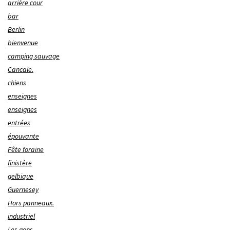
arrière cour
bar
Berlin
bienvenue
camping sauvage
Cancale.
chiens
enseignes
enseignes
entrées
épouvante
Fête foraine
finistère
gelbique
Guernesey
Hors panneaux.
industriel
Les gens