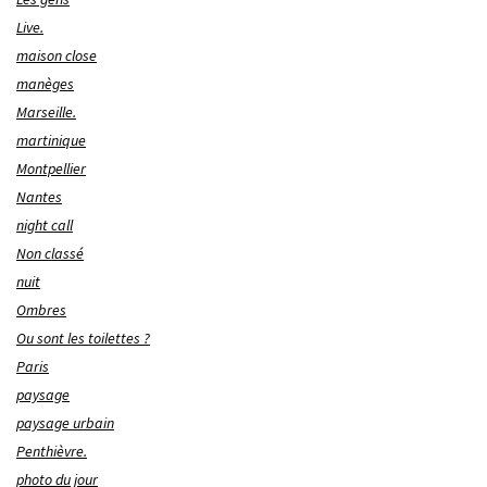
Live.
maison close
manèges
Marseille.
martinique
Montpellier
Nantes
night call
Non classé
nuit
Ombres
Ou sont les toilettes ?
Paris
paysage
paysage urbain
Penthièvre.
photo du jour