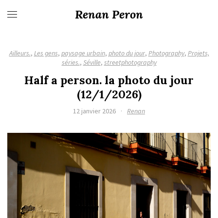
Renan Peron
Ailleurs.
,
Les gens
,
paysage urbain
,
photo du jour
,
Photography
,
Projets,
séries.
,
Séville
,
streetphotography
Half a person. la photo du jour
(12/1/2026)
12 janvier 2026
·
Renan