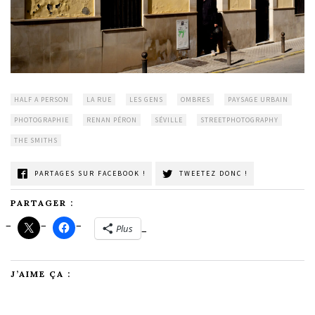
HALF A PERSON
LA RUE
LES GENS
OMBRES
PAYSAGE URBAIN
PHOTOGRAPHIE
RENAN PÉRON
SÉVILLE
STREETPHOTOGRAPHY
THE SMITHS
PARTAGES SUR FACEBOOK !
TWEETEZ DONC !
PARTAGER :
Plus
J’AIME ÇA :