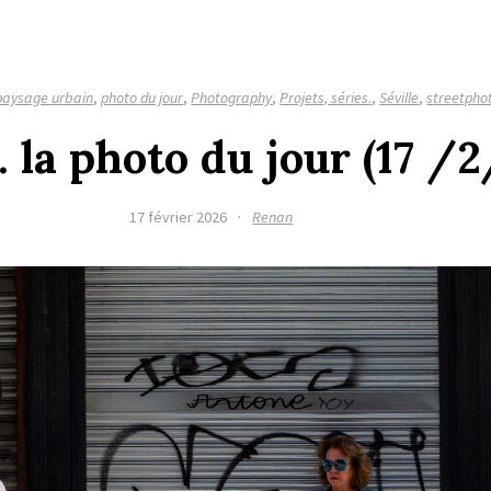
paysage urbain
,
photo du jour
,
Photography
,
Projets, séries.
,
Séville
,
streetpho
. la photo du jour (17 /
17 février 2026
·
Renan