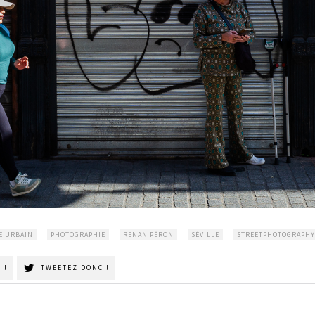
E URBAIN
PHOTOGRAPHIE
RENAN PÉRON
SÉVILLE
STREETPHOTOGRAPHY
 !
TWEETEZ DONC !