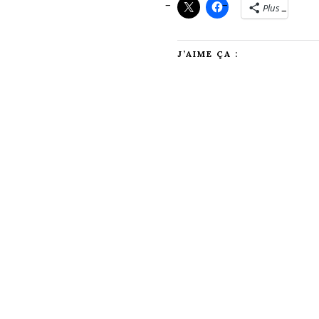
Plus
J’AIME ÇA :