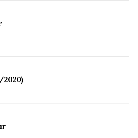
r
6/2020)
ur