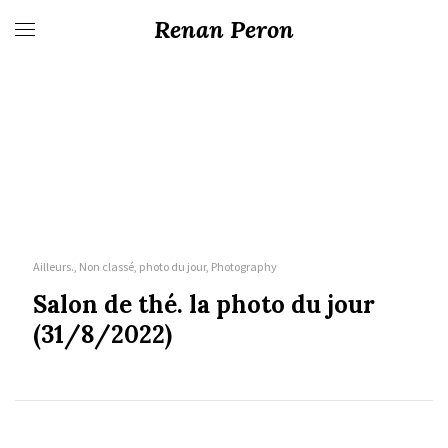
Renan Peron
Ailleurs., Non classé, photo du jour, Photography
Salon de thé. la photo du jour
(31/8/2022)