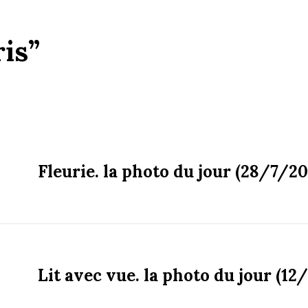
ris”
Fleurie. la photo du jour (28/7/20
Lit avec vue. la photo du jour (12