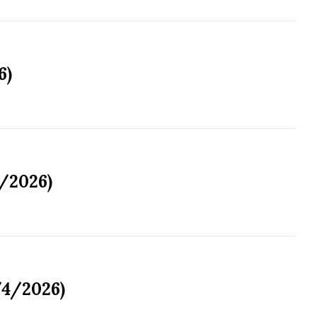
6)
4/2026)
/4/2026)