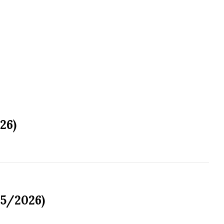
26)
/5/2026)