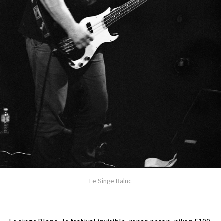
Le Singe Balnc
Le singe Blanc., le festival invisible, renan peron, nikon F100,