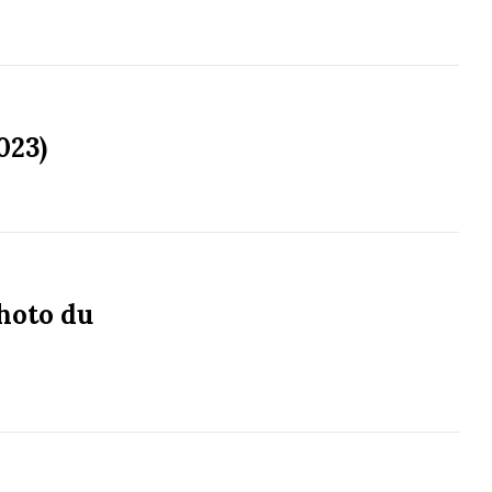
023)
photo du