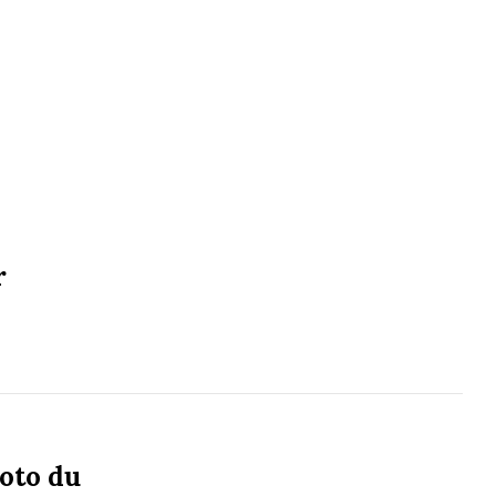
r
oto du