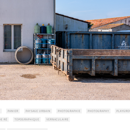
É
PANIER
PAYSAGE URBAIN
PHOTOGRAPHIE
PHOTOGRAPHY
PLAYGRO
DE RÉ
TOPOGRAPHIQUE
VERNACULAIRE