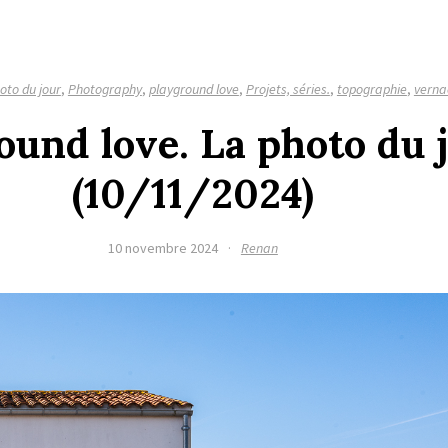
oto du jour
,
Photography
,
playground love
,
Projets, séries.
,
topographie
,
verna
ound love. La photo du 
(10/11/2024)
10 novembre 2024
·
Renan