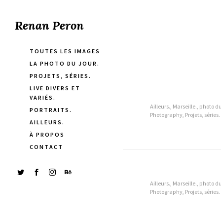
Renan Peron
TOUTES LES IMAGES
LA PHOTO DU JOUR.
PROJETS, SÉRIES.
LIVE DIVERS ET
VARIÉS.
Ailleurs., Marseille., photo du
PORTRAITS.
Photography, Projets, séries.
AILLEURS.
À PROPOS
CONTACT
Ailleurs., Marseille., photo du
Photography, Projets, séries.