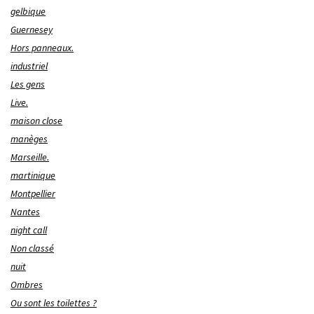
gelbique
Guernesey
Hors panneaux.
industriel
Les gens
Live.
maison close
manèges
Marseille.
martinique
Montpellier
Nantes
night call
Non classé
nuit
Ombres
Ou sont les toilettes ?