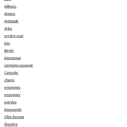
Ailleurs.
Angers
Antipode
Arles
arrière cour
bar
Berlin
bienvenue
camping sauvage
Cancale.
chiens
enseignes
enseignes
entrées
épouvante
Fête foraine
finistère