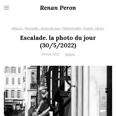
Renan Peron
Ailleurs.
,
Marseille.
,
photo du jour
,
Photography
,
Projets, séries.
Escalade. la photo du jour
(30/5/2022)
30 mai 2022
·
Renan