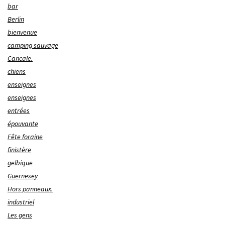
bar
Berlin
bienvenue
camping sauvage
Cancale.
chiens
enseignes
enseignes
entrées
épouvante
Fête foraine
finistère
gelbique
Guernesey
Hors panneaux.
industriel
Les gens