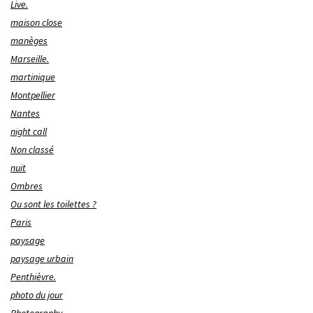
Live.
maison close
manèges
Marseille.
martinique
Montpellier
Nantes
night call
Non classé
nuit
Ombres
Ou sont les toilettes ?
Paris
paysage
paysage urbain
Penthièvre.
photo du jour