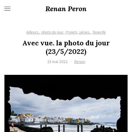
Renan Peron
Ailleurs.
,
photo du jour
,
Projets, séries.
,
Tenerife
Avec vue. la photo du jour
(23/5/2022)
23 mai 2022
·
Renan