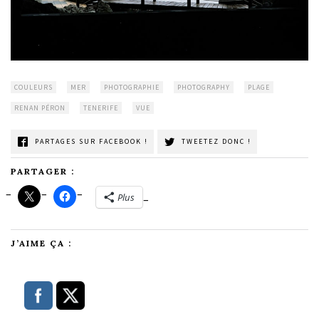
COULEURS
MER
PHOTOGRAPHIE
PHOTOGRAPHY
PLAGE
RENAN PÉRON
TENERIFE
VUE
PARTAGES SUR FACEBOOK !
TWEETEZ DONC !
PARTAGER :
Plus
J’AIME ÇA :