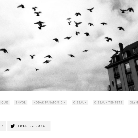
IQUE
ENVOL
KODAK PANATOMIC-X
OISEAUX
OISEAUX TEMPÊTE
OLYM
 !
TWEETEZ DONC !