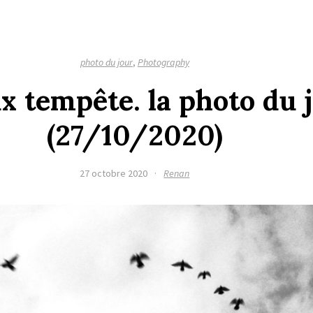
photo du jour
,
Photography
x tempête. la photo du 
(27/10/2020)
27 octobre 2020
·
Renan