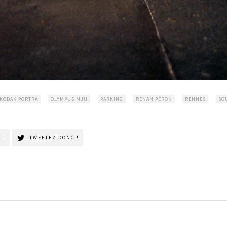
KODAK PORTRA
OLYMPUS MJU
PARKING
RENAN PÉRON
RENNES
SO
 !
TWEETEZ DONC !