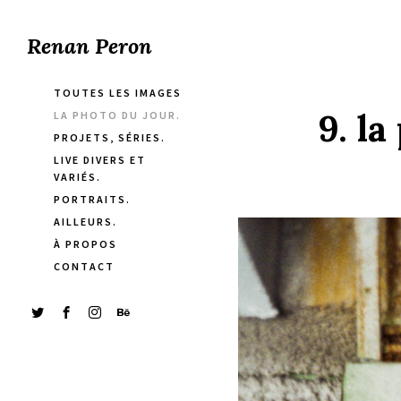
Renan Peron
TOUTES LES IMAGES
9. l
LA PHOTO DU JOUR.
PROJETS, SÉRIES.
LIVE DIVERS ET
VARIÉS.
PORTRAITS.
AILLEURS.
À PROPOS
CONTACT