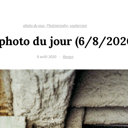
photo du jour
,
Photography
,
souterrain
a photo du jour (6/8/202
6 août 2020
·
Renan