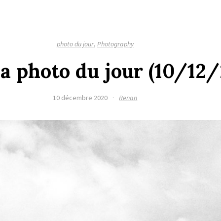
photo du jour
,
Photography
la photo du jour (10/12
10 décembre 2020
·
Renan