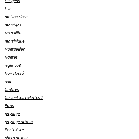
Les gens
Live.
maison close
manèges
Marseille.
martinique
Montpellier
Nantes
night call
Non classé
nuit
Ombres
Ou sont les toilettes ?
Paris
paysage
paysage urbain
Penthièvre.
photo du jour