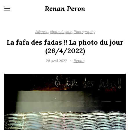
Renan Peron
Ailleurs.
,
photo du jour
,
Photography
La fafa des fadas !! La photo du jour
(26/4/2022)
26 avril 2022
·
Renan