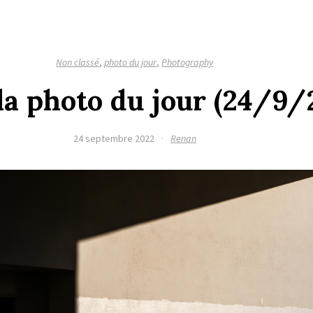
Non classé
,
photo du jour
,
Photography
la photo du jour (24/9/
24 septembre 2022
·
Renan