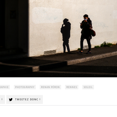
RAPHIE
PHOTOGRAPHY
RENAN PÉRON
RENNES
SOLEIL
 !
TWEETEZ DONC !