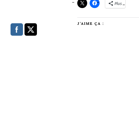
Plus
J’AIME ÇA :