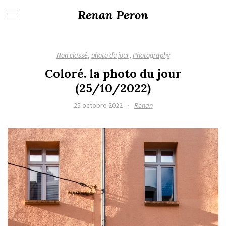
Renan Peron
Non classé
,
photo du jour
,
Photography
Coloré. la photo du jour
(25/10/2022)
25 octobre 2022
·
Renan