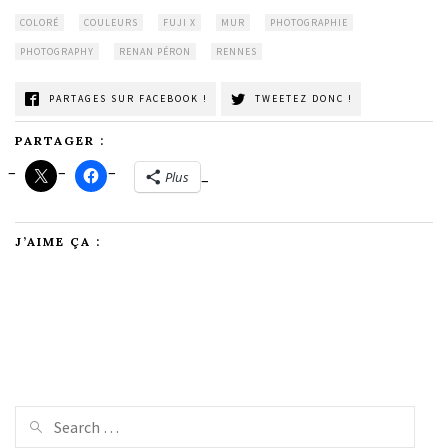
COLORÉ
COULEURS
FUJI X
MUR
PHOTOGRAPHIE
PHOTOGRAPHY
RENAN PÉRON
RENNES
PARTAGES SUR FACEBOOK !
TWEETEZ DONC !
PARTAGER :
Plus
J’AIME ÇA :