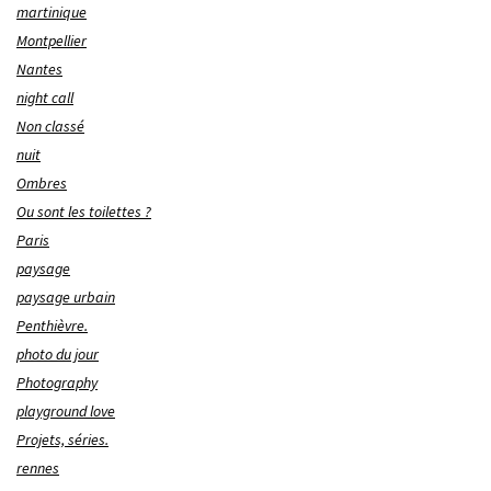
martinique
Montpellier
Nantes
night call
Non classé
nuit
Ombres
Ou sont les toilettes ?
Paris
paysage
paysage urbain
Penthièvre.
photo du jour
Photography
playground love
Projets, séries.
rennes