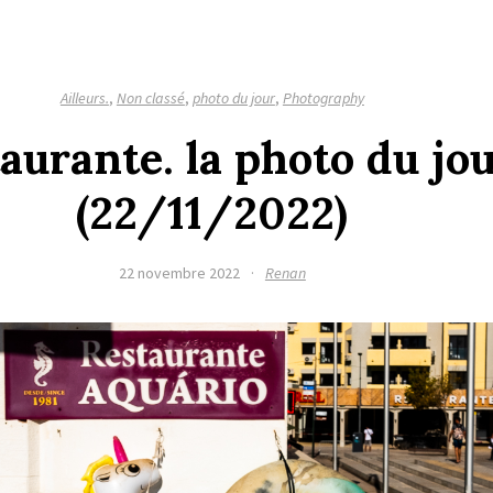
Ailleurs.
,
Non classé
,
photo du jour
,
Photography
aurante. la photo du jo
(22/11/2022)
22 novembre 2022
·
Renan