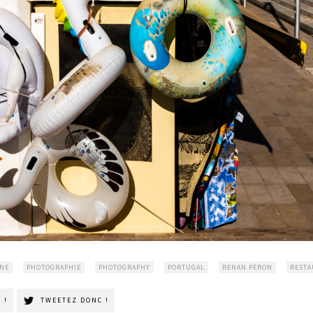
RNE
PHOTOGRAPHIE
PHOTOGRAPHY
PORTUGAL
RENAN PÉRON
RESTA
 !
TWEETEZ DONC !