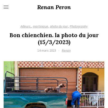
Renan Peron
Ailleurs.
,
martinique
,
photo du jour
,
Photography
Bon chienchien. la photo du jour
(15/3/2023)
14 mars 2023
·
Renan