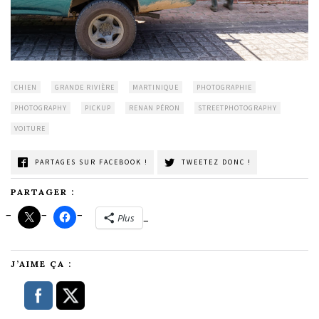
CHIEN
GRANDE RIVIÈRE
MARTINIQUE
PHOTOGRAPHIE
PHOTOGRAPHY
PICKUP
RENAN PÉRON
STREETPHOTOGRAPHY
VOITURE
PARTAGES SUR FACEBOOK !
TWEETEZ DONC !
PARTAGER :
Plus
J’AIME ÇA :