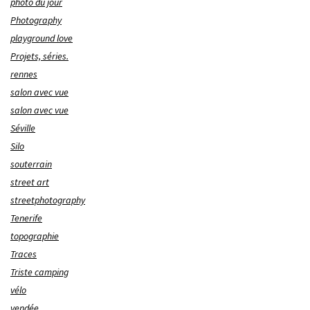
photo du jour
Photography
playground love
Projets, séries.
rennes
salon avec vue
salon avec vue
Séville
Silo
souterrain
street art
streetphotography
Tenerife
topographie
Traces
Triste camping
vélo
vendée