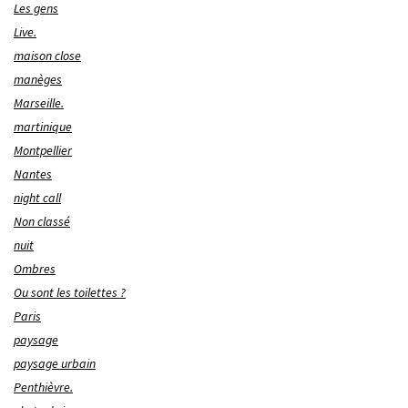
Les gens
Live.
maison close
manèges
Marseille.
martinique
Montpellier
Nantes
night call
Non classé
nuit
Ombres
Ou sont les toilettes ?
Paris
paysage
paysage urbain
Penthièvre.