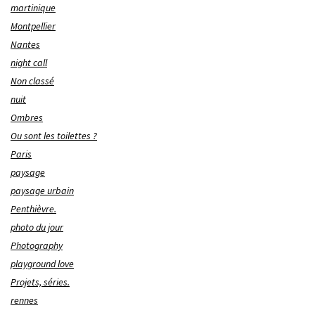
martinique
Montpellier
Nantes
night call
Non classé
nuit
Ombres
Ou sont les toilettes ?
Paris
paysage
paysage urbain
Penthièvre.
photo du jour
Photography
playground love
Projets, séries.
rennes