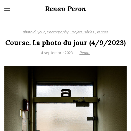
Renan Peron
photo du jour
,
Photography
,
Projets, séries.
,
rennes
Course. La photo du jour (4/9/2023)
4 septembre 2023
·
Renan