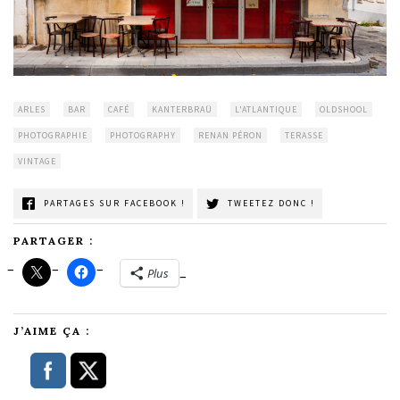
ARLES
BAR
CAFÉ
KANTERBRAÜ
L'ATLANTIQUE
OLDSHOOL
PHOTOGRAPHIE
PHOTOGRAPHY
RENAN PÉRON
TERASSE
VINTAGE
PARTAGES SUR FACEBOOK !
TWEETEZ DONC !
PARTAGER :
Plus
J’AIME ÇA :