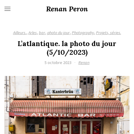
Renan Peron
Ailleurs.
,
Arles
,
bar
,
photo du jour
,
Photography
,
Projets, séries.
L’atlantique. la photo du jour
(5/10/2023)
5 octobre 2023
·
Renan