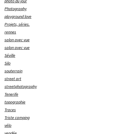
photo du jour
Photography
playground love
Projets, séries.
rennes
salon avec vue
salon avec vue
Séville
Silo
souterrain
street art
streetphotography
Tenerife
topographie
Traces
Triste camping
vélo
vendée