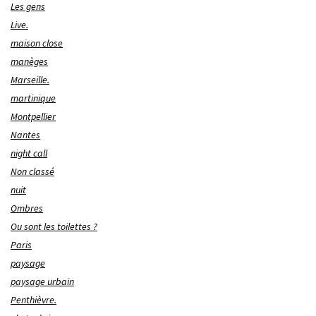
Les gens
Live.
maison close
manèges
Marseille.
martinique
Montpellier
Nantes
night call
Non classé
nuit
Ombres
Ou sont les toilettes ?
Paris
paysage
paysage urbain
Penthièvre.