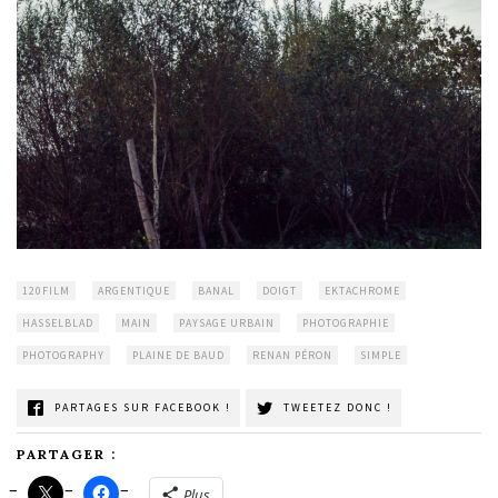
120FILM
ARGENTIQUE
BANAL
DOIGT
EKTACHROME
HASSELBLAD
MAIN
PAYSAGE URBAIN
PHOTOGRAPHIE
PHOTOGRAPHY
PLAINE DE BAUD
RENAN PÉRON
SIMPLE
PARTAGES SUR FACEBOOK !
TWEETEZ DONC !
PARTAGER :
Plus