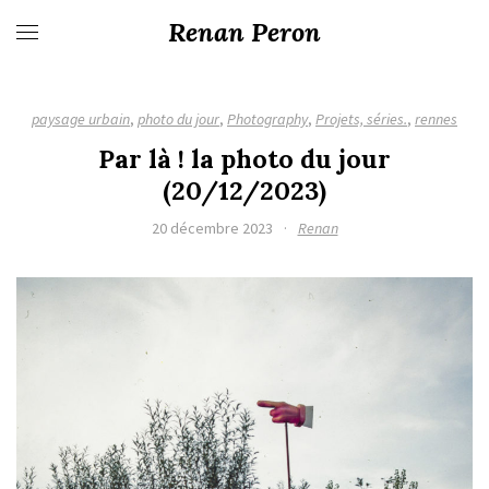
Renan Peron
paysage urbain
,
photo du jour
,
Photography
,
Projets, séries.
,
rennes
Par là ! la photo du jour
(20/12/2023)
20 décembre 2023
·
Renan