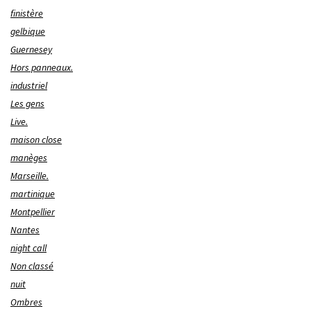
finistère
gelbique
Guernesey
Hors panneaux.
industriel
Les gens
Live.
maison close
manèges
Marseille.
martinique
Montpellier
Nantes
night call
Non classé
nuit
Ombres