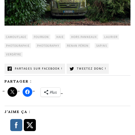
CAMOUFLAGE
FOURGON
HAIE
HORS PANNEAUX
LAURIER
PHOTOGRAPHIE
PHOTOGRAPHY
RENAN PÉRON
SAPINS
VERDÂTRE
PARTAGES SUR FACEBOOK !
TWEETEZ DONC !
PARTAGER :
Plus
J’AIME ÇA :