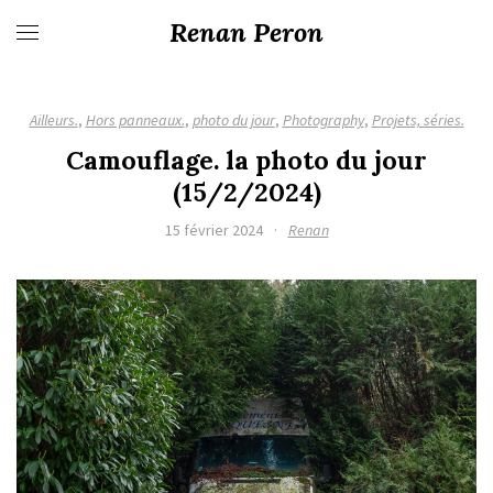
Renan Peron
Ailleurs.
,
Hors panneaux.
,
photo du jour
,
Photography
,
Projets, séries.
Camouflage. la photo du jour
(15/2/2024)
15 février 2024
·
Renan