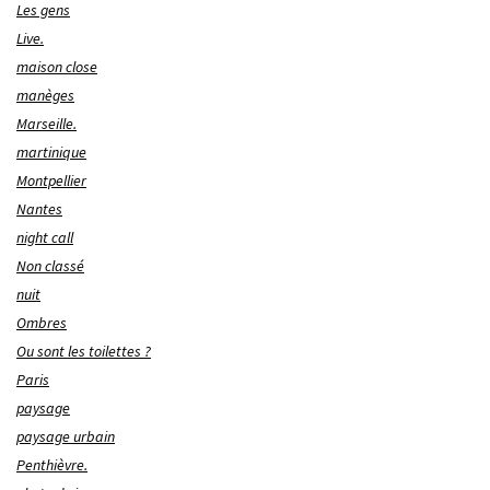
Les gens
Live.
maison close
manèges
Marseille.
martinique
Montpellier
Nantes
night call
Non classé
nuit
Ombres
Ou sont les toilettes ?
Paris
paysage
paysage urbain
Penthièvre.