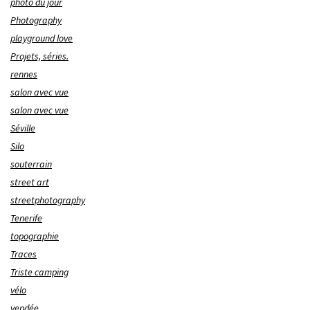
photo du jour
Photography
playground love
Projets, séries.
rennes
salon avec vue
salon avec vue
Séville
Silo
souterrain
street art
streetphotography
Tenerife
topographie
Traces
Triste camping
vélo
vendée