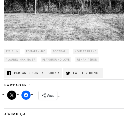
120 FILM
FOMAPAN 400
FOOTBALL
NOIR ET BLANC
PLAUBEL MAKINA 67
PLAYGROUND LOVE
RENAN PÉRON
PARTAGES SUR FACEBOOK !
TWEETEZ DONC !
PARTAGER :
Plus
J’AIME ÇA :