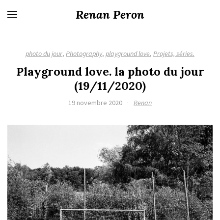
Renan Peron
photo du jour
,
Photography
,
playground love
,
Projets, séries.
Playground love. la photo du jour
(19/11/2020)
19 novembre 2020
·
Renan