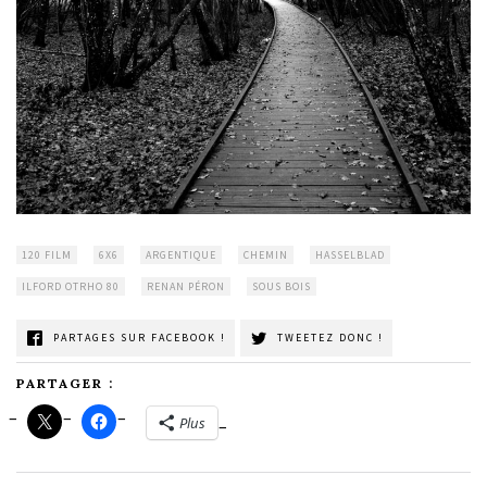
120 FILM
6X6
ARGENTIQUE
CHEMIN
HASSELBLAD
ILFORD OTRHO 80
RENAN PÉRON
SOUS BOIS
PARTAGES SUR FACEBOOK !
TWEETEZ DONC !
PARTAGER :
Plus