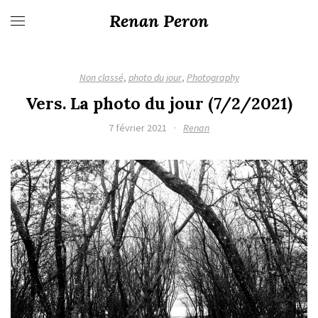
Renan Peron
Non classé
,
photo du jour
,
Photography
Vers. La photo du jour (7/2/2021)
7 février 2021
·
Renan