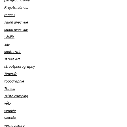
Projets, séries.
rennes
salon avec vue
salon avec vue
Séville
Silo
souterrain
street art
streetphotography
Tenerife
topographie
Traces
Triste camping
vélo
vendée
vendée.
vernaculaire