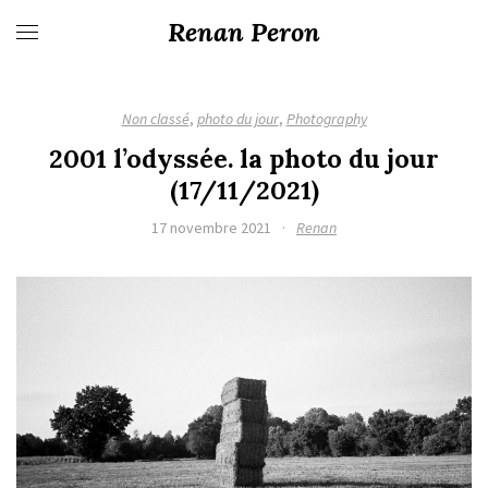
Renan Peron
Non classé
,
photo du jour
,
Photography
2001 l’odyssée. la photo du jour
(17/11/2021)
17 novembre 2021
·
Renan