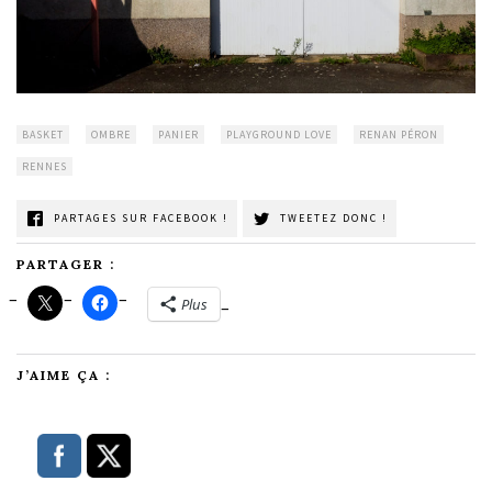
BASKET
OMBRE
PANIER
PLAYGROUND LOVE
RENAN PÉRON
RENNES
PARTAGES SUR FACEBOOK !
TWEETEZ DONC !
PARTAGER :
Plus
J’AIME ÇA :