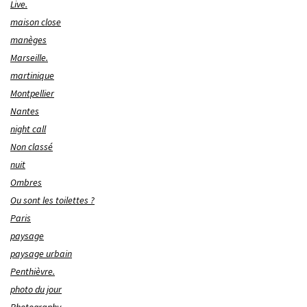
Live.
maison close
manèges
Marseille.
martinique
Montpellier
Nantes
night call
Non classé
nuit
Ombres
Ou sont les toilettes ?
Paris
paysage
paysage urbain
Penthièvre.
photo du jour