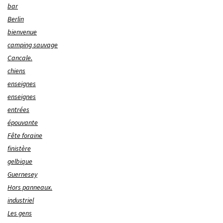
bar
Berlin
bienvenue
camping sauvage
Cancale.
chiens
enseignes
enseignes
entrées
épouvante
Fête foraine
finistère
gelbique
Guernesey
Hors panneaux.
industriel
Les gens