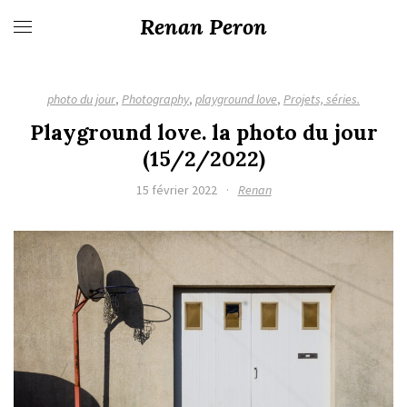
Renan Peron
photo du jour
,
Photography
,
playground love
,
Projets, séries.
Playground love. la photo du jour
(15/2/2022)
15 février 2022
·
Renan