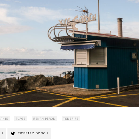
PHIE
PLAGE
RENAN PÉRON
TENERIFE
 !
TWEETEZ DONC !