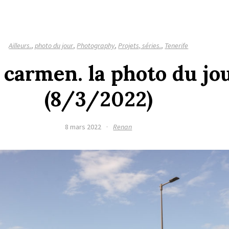
Ailleurs.
,
photo du jour
,
Photography
,
Projets, séries.
,
Tenerife
 carmen. la photo du jo
(8/3/2022)
8 mars 2022
·
Renan