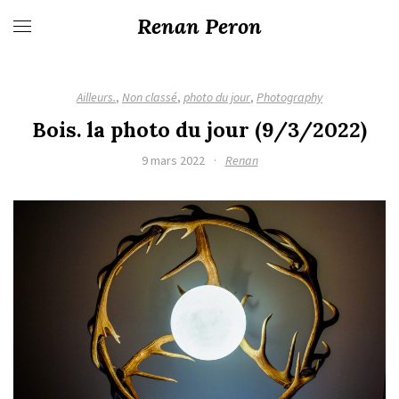
Renan Peron
Ailleurs.
,
Non classé
,
photo du jour
,
Photography
Bois. la photo du jour (9/3/2022)
9 mars 2022
·
Renan