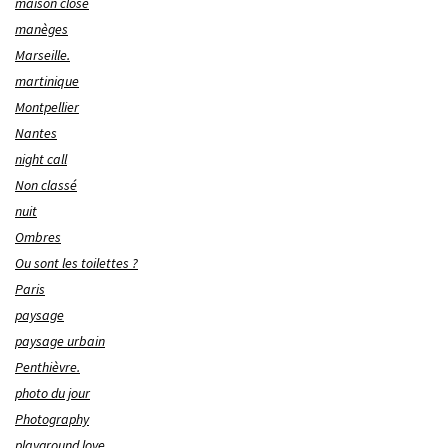
maison close
manèges
Marseille.
martinique
Montpellier
Nantes
night call
Non classé
nuit
Ombres
Ou sont les toilettes ?
Paris
paysage
paysage urbain
Penthièvre.
photo du jour
Photography
playground love