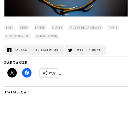
BOIS
CERF
LAMPE
MUSÉE
MUSÉE DE LA CHASSE
PARIS
PHOTOGRAPHIE
RENAN PÉRON
PARTAGES SUR FACEBOOK !
TWEETEZ DONC !
PARTAGER :
Plus
J’AIME ÇA :