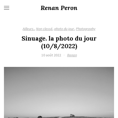
Renan Peron
Ailleurs.
,
Non classé
,
photo du jour
,
Photography
Sinuage. la photo du jour
(10/8/2022)
10 août 2022
·
Renan