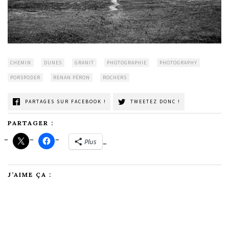
CHEMIN
DUNES
GRANIT
PHOTOGRAPHIE
PHOTOGRAPHY
PORSPODER
RENAN PÉRON
ROCHERS
PARTAGES SUR FACEBOOK !
TWEETEZ DONC !
PARTAGER :
Plus
J’AIME ÇA :