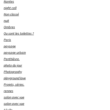
Nantes
night call
Non classé
nuit
Ombres
Ou sont les toilettes ?
Paris
paysage
paysage urbain
Penthièvre.
photo du jour
Photography
playground love
Projets, séries.
rennes
salon avec vue
salon avec vue