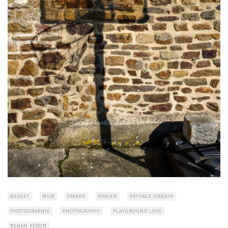
BASKET
MUR
OMBRE
PANIER
PAYSAGE URBAIN
PHOTOGRAPHIE
PHOTOGRAPHY
PLAYGROUND LOVE
RENAN PÉRON