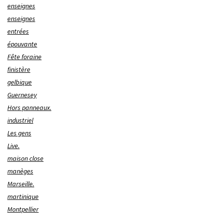
enseignes
enseignes
entrées
épouvante
Fête foraine
finistère
gelbique
Guernesey
Hors panneaux.
industriel
Les gens
Live.
maison close
manèges
Marseille.
martinique
Montpellier