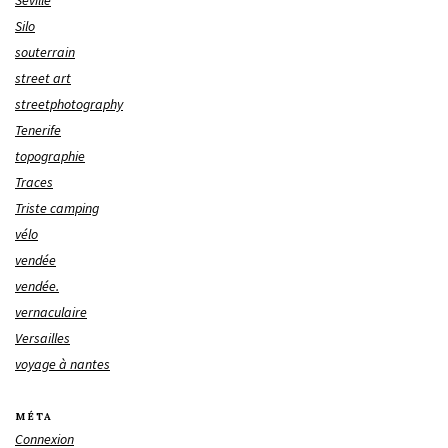
Séville
Silo
souterrain
street art
streetphotography
Tenerife
topographie
Traces
Triste camping
vélo
vendée
vendée.
vernaculaire
Versailles
voyage à nantes
MÉTA
Connexion