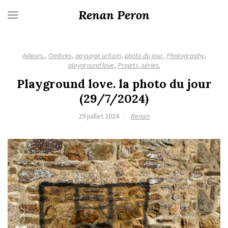
Renan Peron
Ailleurs.
,
Ombres
,
paysage urbain
,
photo du jour
,
Photography
,
playground love
,
Projets, séries.
Playground love. la photo du jour
(29/7/2024)
29 juillet 2024
·
Renan