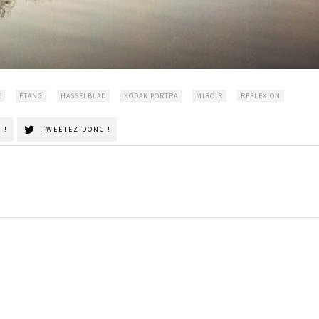
E
ÉTANG
HASSELBLAD
KODAK PORTRA
MIROIR
REFLEXION
 !
TWEETEZ DONC !