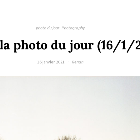
photo du jour
,
Photography
 la photo du jour (16/1/
16 janvier 2021
·
Renan