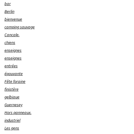
bar
Berlin
bienvenue
camping sauvage
Cancale.
chiens
enseignes
enseignes
entrées
épouvante
Fête foraine
finistère
gelbique
Guernesey
Hors panneaux.
industriel
Les gens