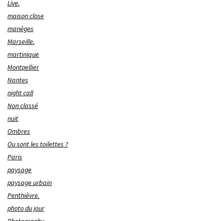
Live.
maison close
manèges
Marseille.
martinique
Montpellier
Nantes
night call
Non classé
nuit
Ombres
Ou sont les toilettes ?
Paris
paysage
paysage urbain
Penthièvre.
photo du jour