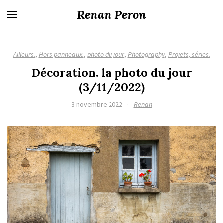
Renan Peron
Ailleurs.
,
Hors panneaux.
,
photo du jour
,
Photography
,
Projets, séries.
Décoration. la photo du jour
(3/11/2022)
3 novembre 2022
·
Renan