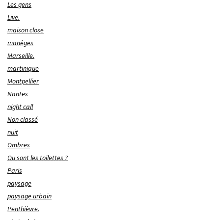
Les gens
Live.
maison close
manèges
Marseille.
martinique
Montpellier
Nantes
night call
Non classé
nuit
Ombres
Ou sont les toilettes ?
Paris
paysage
paysage urbain
Penthièvre.