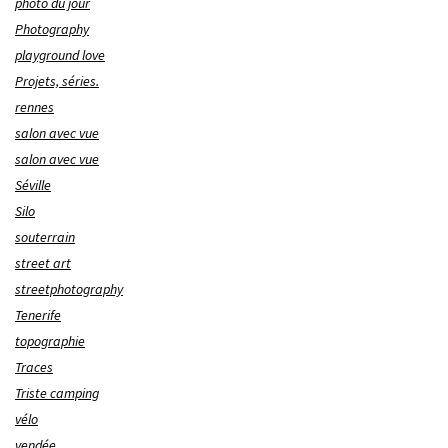
photo du jour
Photography
playground love
Projets, séries.
rennes
salon avec vue
salon avec vue
Séville
Silo
souterrain
street art
streetphotography
Tenerife
topographie
Traces
Triste camping
vélo
vendée