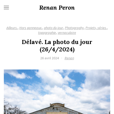
Renan Peron
Ailleurs.
,
Hors panneaux.
,
photo du jour
,
Photography
,
Projets, séries.
,
topographie
,
vernaculaire
Délavé. La photo du jour
(26/4/2024)
26 avril 2024
·
Renan