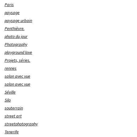
Paris
paysage
paysage urbain
Penthièvre.
photo du jour
Photography
playground love
Projets, séries.
rennes
salon avec vue
salon avec vue
Séville
Silo
souterrain
street art
streetphotography
Tenerife