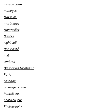
maison close
manèges
Marseille.
martinique
Montpellier
Nantes
night call
Non classé
nuit
Ombres
Ou sont les toilettes ?
Paris
paysage
paysage urbain
Penthièvre.
photo du jour
Photography