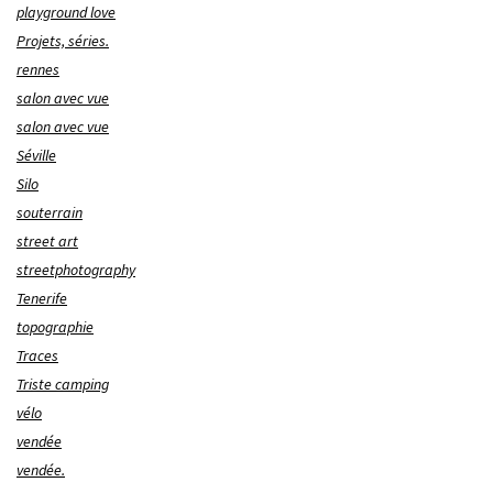
playground love
Projets, séries.
rennes
salon avec vue
salon avec vue
Séville
Silo
souterrain
street art
streetphotography
Tenerife
topographie
Traces
Triste camping
vélo
vendée
vendée.