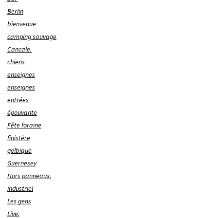
Berlin
bienvenue
camping sauvage
Cancale.
chiens
enseignes
enseignes
entrées
épouvante
Fête foraine
finistère
gelbique
Guernesey
Hors panneaux.
industriel
Les gens
Live.