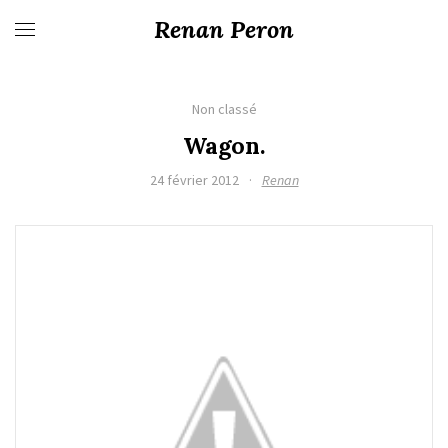
Renan Peron
Non classé
Wagon.
24 février 2012
·
Renan