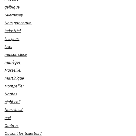
gelbique
Guernesey
Hors panneaux.
industriel
Les gens
Live.
maison close
manèges
Marseille.
martinique
Montpellier
Nantes
night call
Non classé
nuit
Ombres
Ou sont les toilettes ?