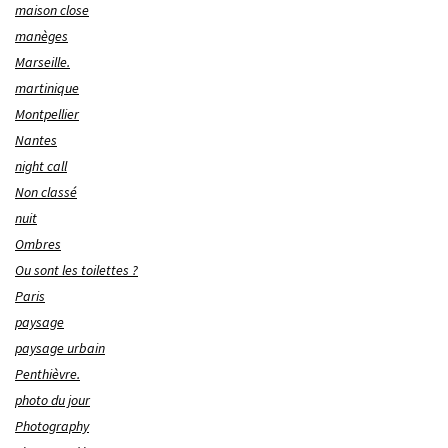
maison close
manèges
Marseille.
martinique
Montpellier
Nantes
night call
Non classé
nuit
Ombres
Ou sont les toilettes ?
Paris
paysage
paysage urbain
Penthièvre.
photo du jour
Photography