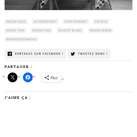
ARGENTIQUE
AUTOPORTRAIT
CONFINEMENT
FATIGUE
KODAK TRIX
NIKON F100
NOIR ET BLANC
RENAN PÉRON
RENPHOTOGRAPHIE
PARTAGES SUR FACEBOOK !
TWEETEZ DONC !
PARTAGER :
Plus
J’AIME ÇA :