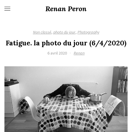
Renan Peron
Non classé
,
photo du jour
,
Photography
Fatigue. la photo du jour (6/4/2020)
6 avril 2020
·
Renan