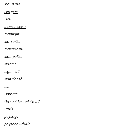
industriel
Les gens
Live.
maison close
manèges
Marseille.
martinique
Montpellier
Nantes
night call
Non classé
nuit
Ombres
Ou sont les toilettes ?
Paris
paysage
paysage urbain