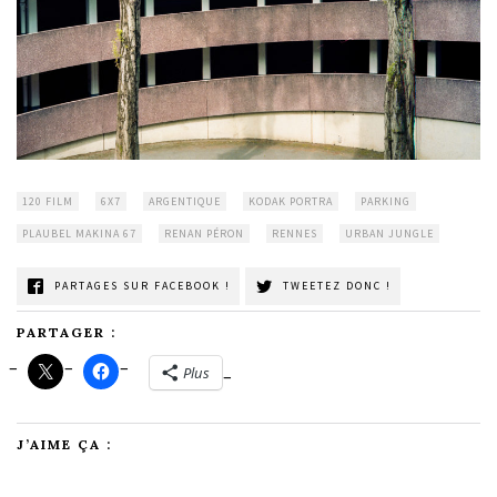
120 FILM
6X7
ARGENTIQUE
KODAK PORTRA
PARKING
PLAUBEL MAKINA 67
RENAN PÉRON
RENNES
URBAN JUNGLE
PARTAGES SUR FACEBOOK !
TWEETEZ DONC !
PARTAGER :
Plus
J’AIME ÇA :