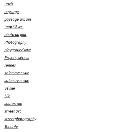
Paris
paysage
paysage urbain
Penthièvre.
photo du jour
Photography
playground love
Projets, séries.
rennes
salon avec vue
salon avec vue
Séville
Silo
souterrain
street art
streetphotography
Tenerife