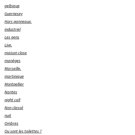
gelbique
Guernesey
Hors panneaux.
industriel
Les gens
Live.
maison close
manèges
Marseille.
martinique
Montpellier
Nantes
night call
Non classé
nuit
Ombres
Ou sont les toilettes ?