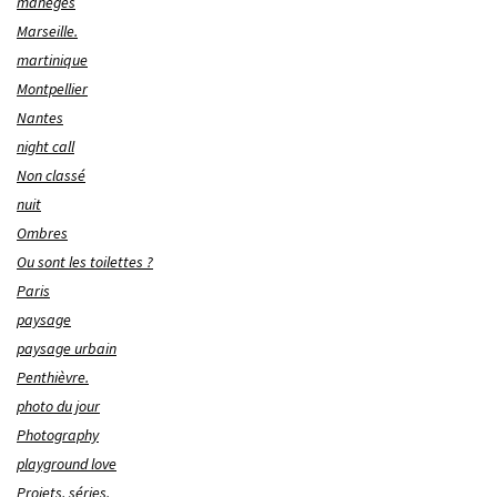
manèges
Marseille.
martinique
Montpellier
Nantes
night call
Non classé
nuit
Ombres
Ou sont les toilettes ?
Paris
paysage
paysage urbain
Penthièvre.
photo du jour
Photography
playground love
Projets, séries.