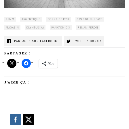
35MM
ARGENTIQUE
BORNE DE PRIX
GRANDE SURFACE
MAGASIN
OLYMPUS XA
PANATOMIC X
RENAN PÉRON
PARTAGES SUR FACEBOOK !
TWEETEZ DONC !
PARTAGER :
Plus
J’AIME ÇA :