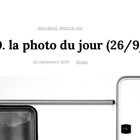
Non classé
,
photo du jour
. la photo du jour (26/
26 septembre 2020
·
Renan