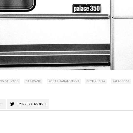
NG SAUVAGE
CARAVANE
KODAK PANATOMIC-X
OLYMPUS XA
PALACE 350
 !
TWEETEZ DONC !