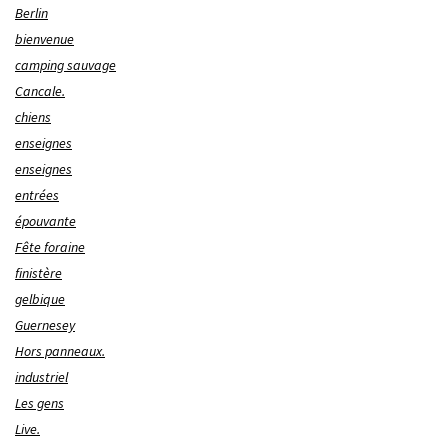
Berlin
bienvenue
camping sauvage
Cancale.
chiens
enseignes
enseignes
entrées
épouvante
Fête foraine
finistère
gelbique
Guernesey
Hors panneaux.
industriel
Les gens
Live.