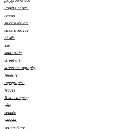
playground love
Projets, séries.
rennes
salon avec vue
salon avec vue
Séville
Silo
souterrain
street art
streetphotography
Tenerife
topographie
Traces
Triste camping
vélo
vendée
vendée.
vernaculaire