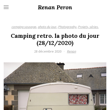
Renan Peron
camping sauvage
,
photo du jour
,
Photography
,
Projets, séries.
Camping retro. la photo du jour
(28/12/2020)
28 décembre 2020
·
Renan