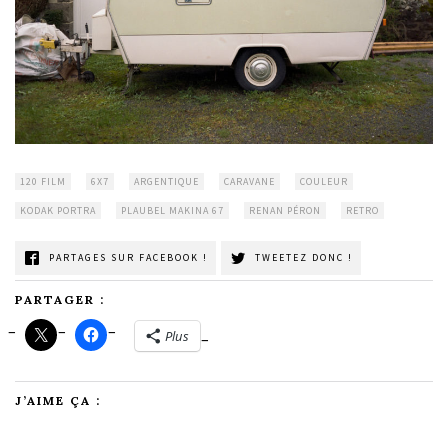
120 FILM
6X7
ARGENTIQUE
CARAVANE
COULEUR
KODAK PORTRA
PLAUBEL MAKINA 67
RENAN PÉRON
RETRO
PARTAGES SUR FACEBOOK !
TWEETEZ DONC !
PARTAGER :
Plus
J’AIME ÇA :