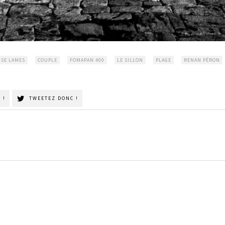
ISE LAMES
COUPLE
FOMAPAN 400
LE SILLON
PLAGE
RENAN PÉRON
 !
TWEETEZ DONC !