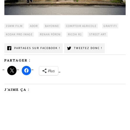
35MM FILM
ADOR
BAYONNE
COMPTOIR AGRICOLE
GRAFFITI
KODAK PRO IMAGE
RENAN PÉRON
RICOH R1
STREET ART
PARTAGES SUR FACEBOOK !
TWEETEZ DONC !
PARTAGER :
Plus
J’AIME ÇA :