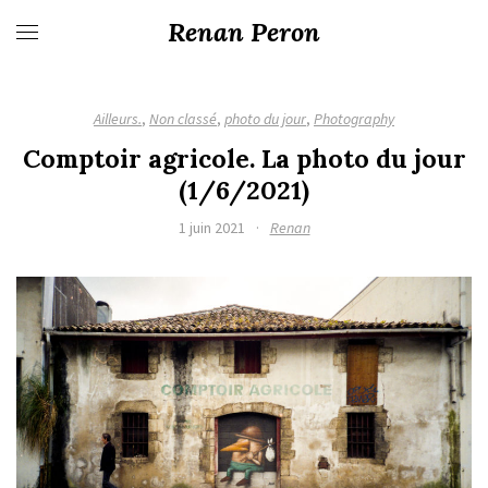
Renan Peron
Ailleurs.
,
Non classé
,
photo du jour
,
Photography
Comptoir agricole. La photo du jour
(1/6/2021)
1 juin 2021
·
Renan